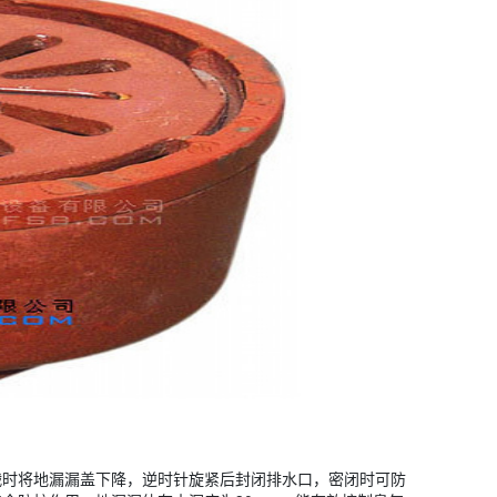
战时将地漏漏盖下降，逆时针旋紧后封闭排水口，密闭时可防