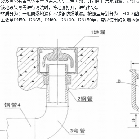
击波及其它有毒气体由管道进入人防工程内部，并可防止污水倒灌，起到安
时该地段染毒需进行清洗时，将地漏打开，进行排水。
材质分为：一般防爆地漏和不锈钢防爆地漏。按照型号划分为：FDI-X型
要是DN50、DN65、DN80、DN100、DN150等，常规使用的防爆地漏型